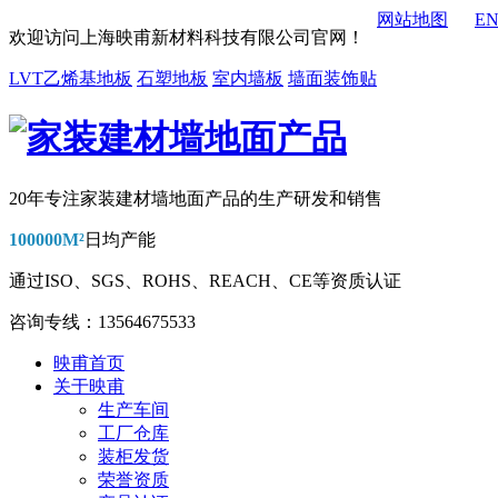
网站地图
E
欢迎访问上海映甫新材料科技有限公司官网！
LVT乙烯基地板
石塑地板
室内墙板
墙面装饰贴
20年专注家装建材墙地面产品的生产研发和销售
100000M²
日均产能
通过
ISO、SGS、ROHS、REACH、CE
等资质认证
咨询专线：13564675533
映甫首页
关于映甫
生产车间
工厂仓库
装柜发货
荣誉资质