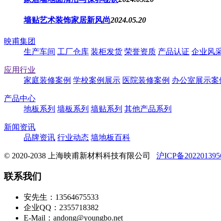
墙贴艺术装饰家居新风尚
2024.05.20
映甫集团
生产车间
工厂仓库
装柜发货
荣誉资质
产品认证
企业风
应用行业
家庭装修案例
学校案例展示
医院装修案例
办公室展示案
产品中心
地板系列
墙板系列
墙贴系列
其他产品系列
新闻资讯
品牌资讯
行业动态
墙地板百科
© 2020-2038 上海映甫新材料科技有限公司
沪ICP备20220139
联系我们
安先生：13564675533
企业QQ：2355718382
E-Mail：andong@youngbo.net