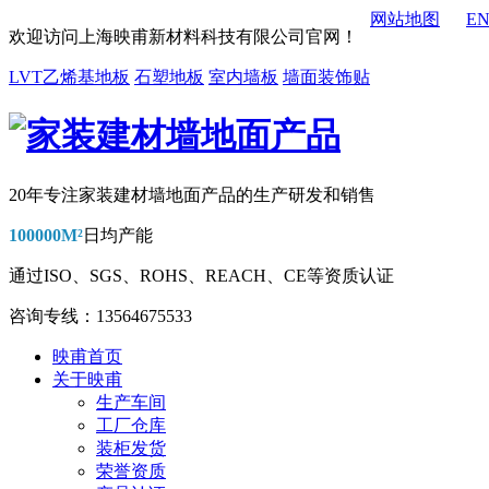
网站地图
E
欢迎访问上海映甫新材料科技有限公司官网！
LVT乙烯基地板
石塑地板
室内墙板
墙面装饰贴
20年专注家装建材墙地面产品的生产研发和销售
100000M²
日均产能
通过
ISO、SGS、ROHS、REACH、CE
等资质认证
咨询专线：13564675533
映甫首页
关于映甫
生产车间
工厂仓库
装柜发货
荣誉资质