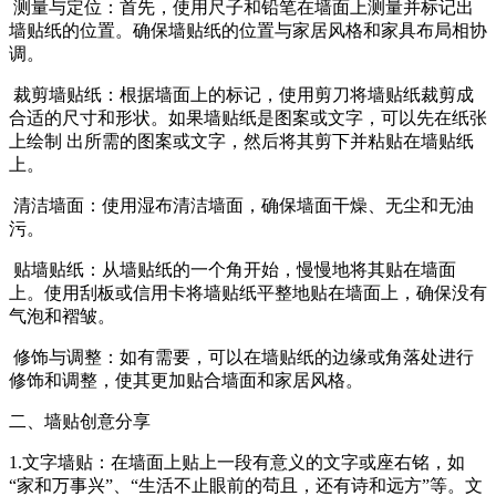
测量与定位：首先，使用尺子和铅笔在墙面上测量并标记出
墙贴纸的位置。确保墙贴纸的位置与家居风格和家具布局相协
调。
裁剪墙贴纸：根据墙面上的标记，使用剪刀将墙贴纸裁剪成
合适的尺寸和形状。如果墙贴纸是图案或文字，可以先在纸张
上绘制 出所需的图案或文字，然后将其剪下并粘贴在墙贴纸
上。
清洁墙面：使用湿布清洁墙面，确保墙面干燥、无尘和无油
污。
贴墙贴纸：从墙贴纸的一个角开始，慢慢地将其贴在墙面
上。使用刮板或信用卡将墙贴纸平整地贴在墙面上，确保没有
气泡和褶皱。
修饰与调整：如有需要，可以在墙贴纸的边缘或角落处进行
修饰和调整，使其更加贴合墙面和家居风格。
二、墙贴创意分享
1.文字墙贴：在墙面上贴上一段有意义的文字或座右铭，如
“家和万事兴”、“生活不止眼前的苟且，还有诗和远方”等。文