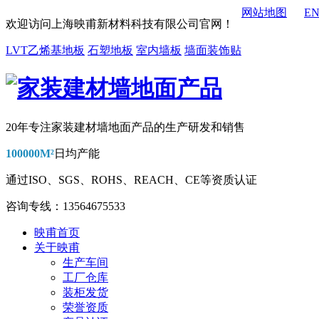
网站地图
E
欢迎访问上海映甫新材料科技有限公司官网！
LVT乙烯基地板
石塑地板
室内墙板
墙面装饰贴
20年专注家装建材墙地面产品的生产研发和销售
100000M²
日均产能
通过
ISO、SGS、ROHS、REACH、CE
等资质认证
咨询专线：13564675533
映甫首页
关于映甫
生产车间
工厂仓库
装柜发货
荣誉资质