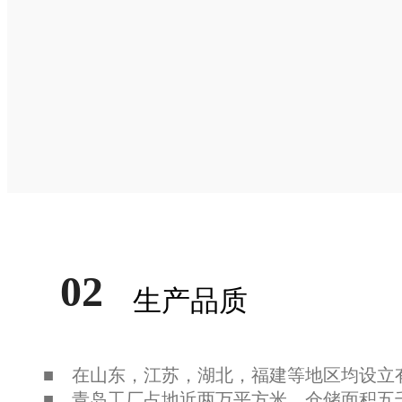
■ 通过CE，SGS等国际认证；
家居装修
商业空间
学校和医院
02
生产品质
■ 在山东，江苏，湖北，福建等地区均设立
■ 青岛工厂占地近两万平方米，仓储面积五